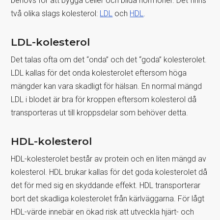
behövs för att bygga celler och bilda hormoner. Det finns
två olika slags kolesterol:
LDL
och
HDL
.
LDL-kolesterol
Det talas ofta om det “onda” och det “goda” kolesterolet.
LDL kallas för det onda kolesterolet eftersom höga
mängder kan vara skadligt för hälsan. En normal mängd
LDL i blodet är bra för kroppen eftersom kolesterol då
transporteras ut till kroppsdelar som behöver detta.
HDL-kolesterol
HDL-kolesterolet består av protein och en liten mängd av
kolesterol. HDL brukar kallas för det goda kolesterolet då
det för med sig en skyddande effekt. HDL transporterar
bort det skadliga kolesterolet från kärlväggarna. För lågt
HDL-värde innebär en ökad risk att utveckla hjärt- och