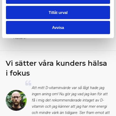
Mediseras läkare tar kontakt vid gravt avvikande
provsvar.
Tillåt urval
Störst utbud av blodprover i Sverige.
Patientsäkert, enkelt och tryggt.
Avvisa
Grundat av professor Kenneth Haglid, publicerad i
Nature.
Vi sätter våra kunders hälsa
i fokus
Att mitt D-vitaminvärde var så lågt hade jag
ingen aning om! Nu gör jag vad jag kan för att
få i mig det rekommenderade intaget av D-
vitamin och jag känner att jag har mer energi
och mindre värk än tidigare. Ser fram emot att