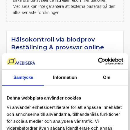
säkerställda avseende råd eller rekommendationer.
Medisera kan inte garantera att texterna baseras på den
allra senaste forskningen.
Hälsokontroll via blodprov
Beställning & provsvar online
Få kunskap om dina blodvärden, undersök om du är i
riskzonen för vissa sjukdomar och följ dina
blodvärden över tid.
Samtycke
Information
Om
Beställ hälsokontroll eller
Denna webbplats använder cookies
skräddarsy remissen
Vi använder enhetsidentifierare för att anpassa innehållet
Ta blodprovet direkt, på ett provtagningsställe nära dig.
och annonserna till användarna, tillhandahålla funktioner
Provtagning drop-in
för sociala medier och analysera vår trafik. Vi
Tidsbokning på ett fåtal orter.
vidarebefordrar även sådana identifierare och annan