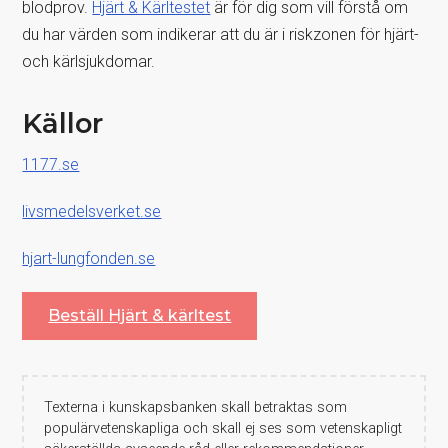
blodprov.
Hjärt & Kärltestet
är för dig som vill förstå om
du har värden som indikerar att du är i riskzonen för hjärt-
och kärlsjukdomar.
Källor
1177.se
livsmedelsverket.se
hjart-lungfonden.se
Beställ Hjärt & kärltest
Texterna i kunskapsbanken skall betraktas som
populärvetenskapliga och skall ej ses som vetenskapligt