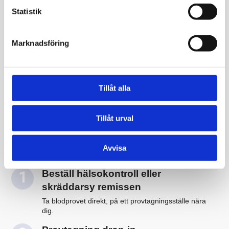
Statistik
Marknadsföring
Hälsokontroll via blodprov
Tillåt alla
Beställning & provsvar online
Få kunskap om dina blodvärden, undersök om du är
Tillåt urval
i riskzonen för vissa sjukdomar och följ dina
blodvärden över tid.
Avvisa
Beställ hälsokontroll eller
skräddarsy remissen
Ta blodprovet direkt, på ett provtagningsställe nära
dig.