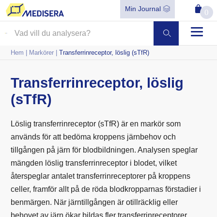
Min Journal
0
Hem
|
Markörer
|
Transferrinreceptor, löslig (sTfR)
Transferrinreceptor, löslig
(sTfR)
Löslig transferrinreceptor (sTfR) är en markör som
används för att bedöma kroppens järnbehov och
tillgången på
järn
för blodbildningen. Analysen speglar
mängden löslig transferrinreceptor i blodet, vilket
återspeglar antalet transferrinreceptorer på kroppens
celler, framför allt på de
röda blodkropparnas
förstadier i
benmärgen. När järntillgången är otillräcklig eller
behovet av järn ökar bildas fler transferrinreceptorer,