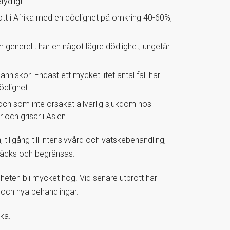
ydligt.
ott i Afrika med en dödlighet på omkring 40-60%,
generellt har en något lägre dödlighet, ungefär
niskor. Endast ett mycket litet antal fall har
ödlighet.
 och som inte orsakat allvarlig sjukdom hos
och grisar i Asien.
 tillgång till intensivvård och vätskebehandling,
pptäcks och begränsas.
heten bli mycket hög. Vid senare utbrott har
 och nya behandlingar.
ika.