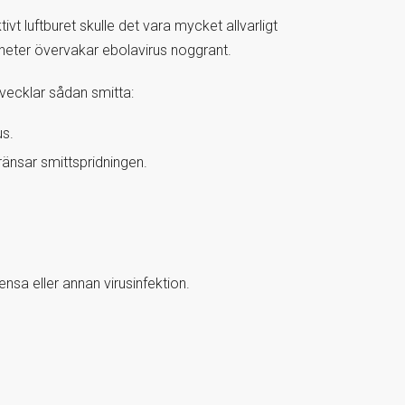
vt luftburet skulle det vara mycket allvarligt
heter övervakar ebolavirus noggrant.
tvecklar sådan smitta:
us.
ränsar smittspridningen.
ensa eller annan virusinfektion.