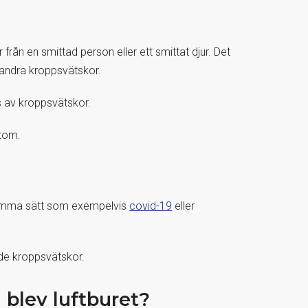
ån en smittad person eller ett smittat djur. Det
r andra kroppsvätskor.
s av kroppsvätskor.
mtom.
 samma sätt som exempelvis
covid-19
eller
de kroppsvätskor.
blev luftburet?