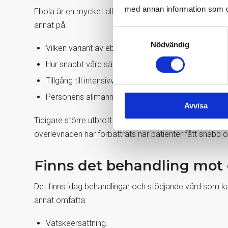
med annan information som du 
Ebola är en mycket allvarlig sjukdom och kan vara livs
annat på:
Samtyckesval
Nödvändig
Vilken variant av ebolavirus det handlar om.
Hur snabbt vård sätts in.
Tillgång till intensivvård och vätskebehandling.
Personens allmänna hälsa.
Avvisa
Tidigare större utbrott har haft hög dödlighet, särskilt
överlevnaden har förbättrats när patienter fått snabb
Finns det behandling mot 
Det finns idag behandlingar och stödjande vård som k
annat omfatta:
Vätskeersättning.