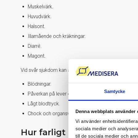
Muskelvärk.
Huvudvärk.
Halsont.
Illamående och kräkningar.
Diarré.
Magont.
Vid svår sjukdom kan även följande förekomma:
Blödningar.
Samtycke
Påverkan på lever och njurar.
Lågt blodtryck.
Denna webbplats använder 
Chock och organsvikt.
Vi använder enhetsidentifierar
sociala medier och analysera 
Hur farligt är ebola?
till de sociala medier och a