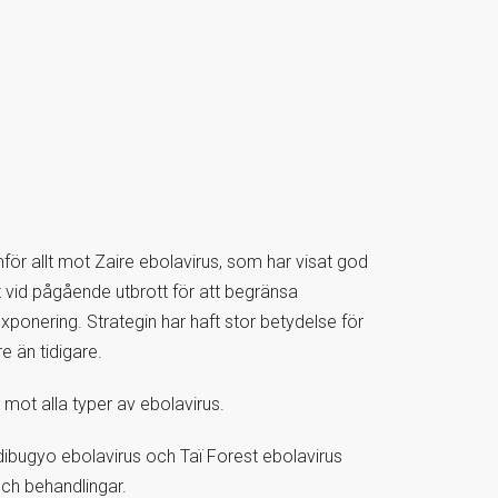
mför allt mot Zaire ebolavirus, som har visat god
st vid pågående utbrott för att begränsa
ponering. Strategin har haft stor betydelse för
e än tidigare.
mot alla typer av ebolavirus.
dibugyo ebolavirus och Taï Forest ebolavirus
och behandlingar.