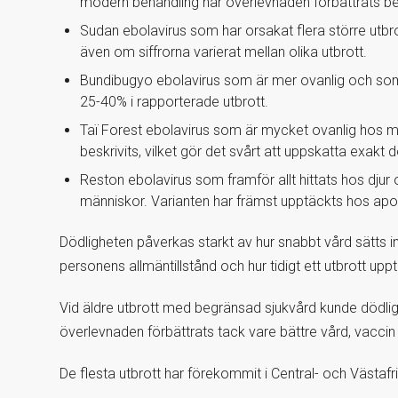
modern behandling har överlevnaden förbättrats bet
Sudan ebolavirus som har orsakat flera större utbr
även om siffrorna varierat mellan olika utbrott.
Bundibugyo ebolavirus som är mer ovanlig och som 
25-40% i rapporterade utbrott.
Taï Forest ebolavirus som är mycket ovanlig hos män
beskrivits, vilket gör det svårt att uppskatta exakt d
Reston ebolavirus som framför allt hittats hos djur
människor. Varianten har främst upptäckts hos apor 
Dödligheten påverkas starkt av hur snabbt vård sätts in,
personens allmäntillstånd och hur tidigt ett utbrott u
Vid äldre utbrott med begränsad sjukvård kunde dödlig
överlevnaden förbättrats tack vare bättre vård, vaccin
De flesta utbrott har förekommit i Central- och Västafr