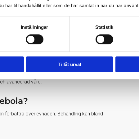
har tillhandahållit eller som de har samlat in när du har använt 
hotande. Hur farlig sjukdomen är beror bland
Inställningar
Statistik
Tillåt urval
 vid infektion med Zaire ebolavirus, men
 och avancerad vård.
ebola?
an förbättra överlevnaden. Behandling kan bland