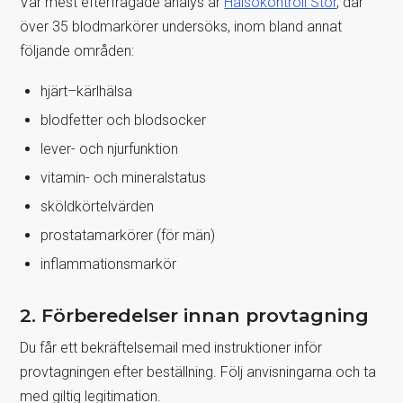
Vår mest efterfrågade analys är
Hälsokontroll Stor
, där
över 35 blodmarkörer undersöks, inom bland annat
följande områden:
hjärt–kärlhälsa
blodfetter och blodsocker
lever- och njurfunktion
vitamin- och mineralstatus
sköldkörtelvärden
prostatamarkörer (för män)
inflammationsmarkör
2. Förberedelser innan provtagning
Du får ett bekräftelsemail med instruktioner inför
provtagningen efter beställning. Följ anvisningarna och ta
med giltig legitimation.