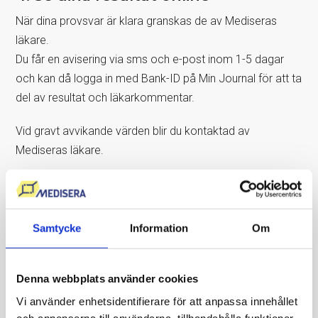
När dina provsvar är klara granskas de av Mediseras
läkare.
Du får en avisering via sms och e-post inom 1-5 dagar
och kan då logga in med Bank-ID på Min Journal för att ta
del av resultat och läkarkommentar.
Vid gravt avvikande värden blir du kontaktad av
Mediseras läkare.
Vanliga frågor
Samtycke
Information
Om
Kan jag testa mig i Hudiksvall även
om jag inte bor där?
Denna webbplats använder cookies
Ja, du kan lämna prov i Hudiksvall oavsett bostadsort. Du
Vi använder enhetsidentifierare för att anpassa innehållet
behöver bara ha svenskt personnummer, legitimation och
och annonserna till användarna, tillhandahålla funktioner