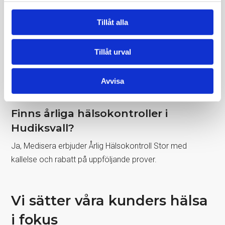
till 4 500 kr.
Tillåt alla
Kan företag boka hälsokontroller
här?
Tillåt urval
Ja, företag kan kontakta oss för skräddarsydda
Avvisa
lösningar.
Finns årliga hälsokontroller i
Hudiksvall?
Ja, Medisera erbjuder Årlig Hälsokontroll Stor med
kallelse och rabatt på uppföljande prover.
Vi sätter våra kunders hälsa
i fokus