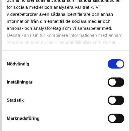
Bank-ID.
för sociala medier och analysera vår trafik. Vi
vidarebefordrar även sådana identifierare och annan
Behöver jag boka tid?
information från din enhet till de sociala medier och
annons- och analysföretag som vi samarbetar med.
Nej, drop-in gäller på GoodCare i Hudiksvall. Kom inom
Dessa kan i sin tur kombinera informationen med annan
mottagningens öppettider.
information som du har tillhandahållit eller som de har
samlat in när du har använt deras tjänster.
Går det att ta prov på helgen?
Samtyckesval
Nödvändig
Nej, provtagning görs på vardagar.
Vilka blodprover kan jag ta här?
Inställningar
De flesta tester på Medisera.se kan utföras i Hudiksvall.
Statistik
Ett fåtal specialanalyser erbjuds dock inte.
Vad kostar provtagningen?
Marknadsföring
Priset beror på vilket test du väljer – från cirka 200 kr upp