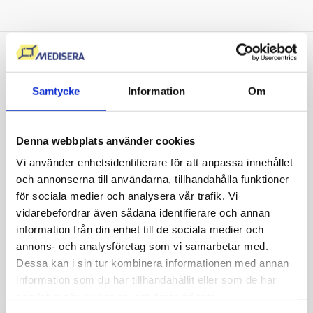
Vi sätter våra kunders hälsa i
fokus
Samtycke
Information
Om
Att mitt D-vitaminvärde var så lågt hade jag
Denna webbplats använder cookies
ingen aning om! Nu gör jag vad jag kan för att
Vi använder enhetsidentifierare för att anpassa innehållet
få i mig det rekommenderade intaget av D-
och annonserna till användarna, tillhandahålla funktioner
vitamin och jag känner att jag har mer energi
för sociala medier och analysera vår trafik. Vi
och mindre värk än tidigare. Ser fram emot att
vidarebefordrar även sådana identifierare och annan
se om värdet är bättre nästa gång.
information från din enhet till de sociala medier och
David Malmsten
annons- och analysföretag som vi samarbetar med.
39 år
Dessa kan i sin tur kombinera informationen med annan
information som du har tillhandahållit eller som de har
samlat in när du har använt deras tjänster.
Självadministrerat, enkelt, snyggt och