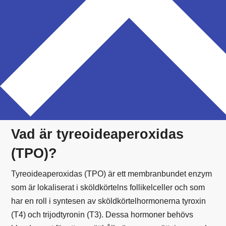
spelar en viktig roll i produktionen av
sköldkörtelhormoner.
TPO antikroppar är immunoglobuliner som produceras
av immunsystemet som svar på tyreoideaperoxidas. När
immunsystemet felaktigt identifierar TPO som ett hot,
producerar det dessa antikroppar, vilket kan leda till
inflammation och skada på sköldkörtelvävnaden.
Vad är tyreoideaperoxidas
(TPO)?
Tyreoideaperoxidas (TPO) är ett membranbundet enzym
som är lokaliserat i sköldkörtelns follikelceller och som
har en roll i syntesen av sköldkörtelhormonerna
tyroxin
(T4) och
trijodtyronin
(T3). Dessa hormoner behövs