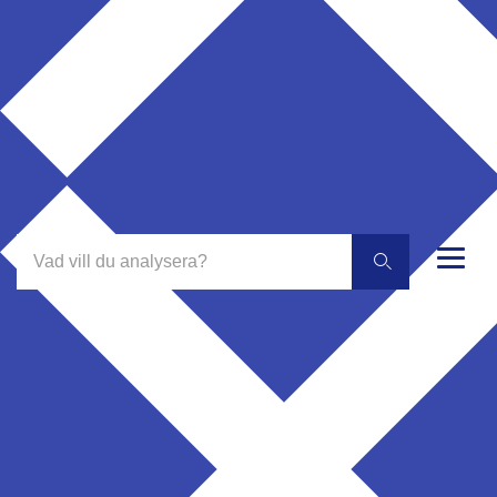
Min Journal
0
Hem
|
Markörer
|
TPO antikroppar
TPO antikroppar
TPO antikroppar (TPO ak), eller antikroppar mot
tyreoideaperoxidas, är en typ av autoantikroppar som
riktar sig mot tyreoideaperoxidas (TPO), ett enzym som