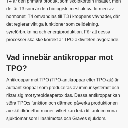
T4 är den primära produkt som sköldkörteln frisätter, men
det är T3 som är den biologiskt mest aktiva formen av
hormonet. T4 omvandlas till T3 i kroppens vävnader, där
det reglerar viktiga funktioner som celldelning,
syreförbrukning och energiproduktion. För att dessa
processer ska ske korrekt är TPO-aktiviteten avgörande.
Vad innebär antikroppar mot
TPO?
Antikroppar mot TPO (TPO-antikroppar eller TPO-ak) är
autoantikroppar som produceras av immunsystemet och
riktar sig mot tyreoideaperoxidas. Dessa antikroppar kan
störa TPO:s funktion och därmed påverka produktionen
av sköldkörtelhormoner, vilket kan leda till autoimmuna
sjukdomar som
Hashimotos
och
Graves sjukdom
.