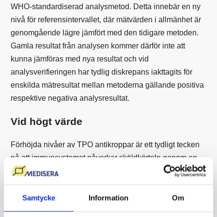
WHO-standardiserad analysmetod. Detta innebär en ny
nivå för referensintervallet, där mätvärden i allmänhet är
genomgående lägre jämfört med den tidigare metoden.
Gamla resultat från analysen kommer därför inte att
kunna jämföras med nya resultat och vid
analysverifieringen har tydlig diskrepans iakttagits för
enskilda mätresultat mellan metoderna gällande positiva
respektive negativa analysresultat.
Vid högt värde
Förhöjda nivåer av TPO antikroppar är ett tydligt tecken
på att immunsystemet påverkar sköldkörteln genom en
autoimmun process. Detta kan leda till inflammation som
stör sköldkörtelns normala funktion och, över tid, orsakar
nedsatt hormonproduktion, vilket resulterar i hypotyreos.
Samtycke
Information
Om