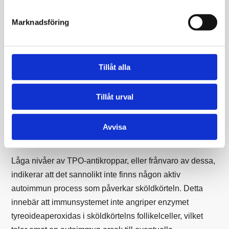
sköldkörtelsjukdom, då antikroppar även kan finnas hos
friska individer.
Marknadsföring
TPO-antikroppar är dock en mycket känslig markör för
autoimmuna tyreoiditer, särskilt Hashimototyreoidit, där
Tillåt alla
cirka 95 % av patienterna är positiva. Samtidigt kan upp
till 12 % av friska individer ha mätbara nivåer av TPO-
Tillåt urval
antikroppar, med en högre prevalens bland kvinnor och
en ökning med åldern.
Avvisa
Vid lågt värde
Låga nivåer av TPO-antikroppar, eller frånvaro av dessa,
indikerar att det sannolikt inte finns någon aktiv
autoimmun process som påverkar sköldkörteln. Detta
innebär att immunsystemet inte angriper enzymet
tyreoideaperoxidas i sköldkörtelns follikelceller, vilket