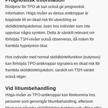
Blodprov för TPO ak kan också ge prognostisk
information. Höga nivåer av dessa antikroppar är
kopplade till en ökad risk för utveckling av
sköldkörtelsjukdomar, även hos individer som inte
uppvisar några symtom. Detta är särskilt relevant om
förhöjda TSH-nivåer också observeras, då risken för
framtida hypotyreos ökar.
Hos individer med normal sköldkörtelfunktion (eutyreos)
kan förhöjda TPO-antikroppar signalera en ökad risk för
framtida sköldkörtelsjukdom, särskilt om TSH-värdet
också stiger.
Vid litiumbehandling
Höga nivåer av TPO-antikroppar kan förekomma hos
personer som genomgår litiumbehandling, eftersom
litium kan påverka sköldkörtelns funktion och utlösa eller