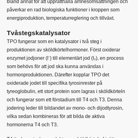
bland annat för att upprätthålla ämnesomsättningen och
påverkar en rad biologiska funktioner i kroppen som
energiproduktion, temperaturreglering och tillväxt.
Tvåstegskatalysator
TPO fungerar som en katalysator i två steg i
produktionen av sköldkörtelhormoner. Först oxiderar
enzymet jodjoner (I⁻) till elementärt jod (I₂), en process
som behövs för att
jod
ska kunna användas i
hormonproduktionen. Därefter kopplar TPO det
oxiderade jodet till specifika tyrosinrester på
tyreoglobulin, ett stort protein som lagras i sköldkörteln
och fungerar som ett förstadium till T4 och T3. Denna
jodering leder till bildandet av mono- och dijodtyrosin,
vilka sedan kombineras för att bilda de aktiva
hormonerna T4 och T3.