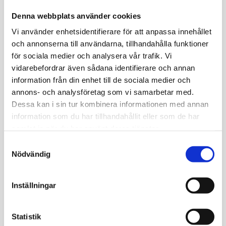
Den vanligaste orsaken till höga Anti-TPO-nivåer är
Denna webbplats använder cookies
Hashimotos sjukdom, en autoimmun sjukdom som ofta
leder till underaktiv sköldkörtel (hypotyreos). Förhöjda
Vi använder enhetsidentifierare för att anpassa innehållet
nivåer kan också förekomma vid Graves sjukdom, som
och annonserna till användarna, tillhandahålla funktioner
för sociala medier och analysera vår trafik. Vi
orsakar överaktivitet i sköldkörteln (hypertyreos), eller vid
vidarebefordrar även sådana identifierare och annan
postpartumtyreoidit, en övergående inflammation i
information från din enhet till de sociala medier och
sköldkörteln som kan uppstå efter graviditet. Höga TPO-
annons- och analysföretag som vi samarbetar med.
ak nivåer kan dessutom observeras vid andra
Dessa kan i sin tur kombinera informationen med annan
autoimmuna sjukdomar som reumatoid artrit eller typ 1-
information som du har tillhandahållit eller som de har
diabetes.
samlat in när du har använt deras tjänster.
Samtyckesval
Närvaron av TPO-antikroppar indikerar en ökad risk för
Nödvändig
att utveckla autoimmuna sköldkörtelsjukdomar, men de
har oftast ingen direkt roll i sjukdomens progression.
Inställningar
Därför används de inte som en indikator för att följa
behandlingseffekt. Förekomst av TPO-antikroppar
Statistik
betyder inte alltid att personen har en pågående