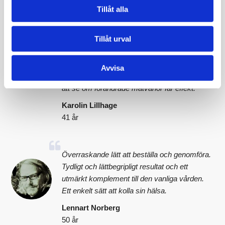
Det överraskade mig att mitt järnvärde låg
Tillåt alla
över referensvärdet, det har alltid legat lågt.
Detta tror jag beror på att jag ätit mycket
Tillåt urval
nötter. Jag varierar nu min kost och undviker
överkonsumtion. Jag är piggare och det känns
bra att veta att jag kan påverka min hälsa. Jag
Avvisa
kommer att kolla upp mina blodvärden igen för
att se om förändrade matvanor får effekt.
Karolin Lillhage
41 år
Överraskande lätt att beställa och genomföra.
Tydligt och lättbegripligt resultat och ett
utmärkt komplement till den vanliga vården.
Ett enkelt sätt att kolla sin hälsa.
Lennart Norberg
50 år