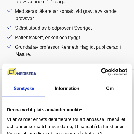
provsvar inom 1-5 dagar.
Mediseras läkare tar kontakt vid gravt avvikande
provsvar.
Störst utbud av blodprover i Sverige.
Patientsäkert, enkelt och tryggt.
Grundat av professor Kenneth Haglid, publicerad i
Nature.
Vi sätter våra kunders hälsa i
Samtycke
Information
Om
fokus
Denna webbplats använder cookies
Att mitt D-vitaminvärde var så lågt hade jag
Vi använder enhetsidentifierare för att anpassa innehållet
ingen aning om! Nu gör jag vad jag kan för att
och annonserna till användarna, tillhandahålla funktioner
få i mig det rekommenderade intaget av D-
för sociala medier och analysera vår trafik. Vi
vitamin och jag känner att jag har mer energi