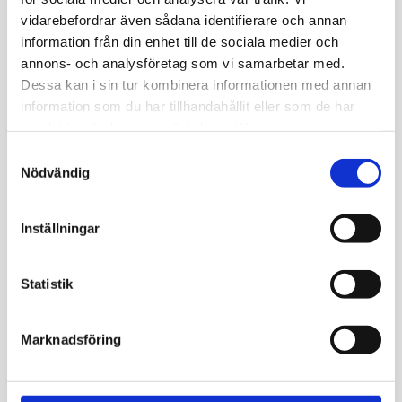
vidarebefordrar även sådana identifierare och annan
och mindre värk än tidigare. Ser fram emot att
information från din enhet till de sociala medier och
se om värdet är bättre nästa gång.
annons- och analysföretag som vi samarbetar med.
David Malmsten
Dessa kan i sin tur kombinera informationen med annan
39 år
information som du har tillhandahållit eller som de har
samlat in när du har använt deras tjänster.
Samtyckesval
Självadministrerat, enkelt, snyggt och
Nödvändig
trovärdigt. Allt man behöver veta står på
sidan, varken mer eller mindre. Det var otroligt
lätt att se resultaten, alla värden såg bra ut
Inställningar
och det kändes toppen. Det var endast ett
värde som låg precis under gränsen, det skall
Statistik
jag kolla upp!
Lena Svenberg
Marknadsföring
41 år