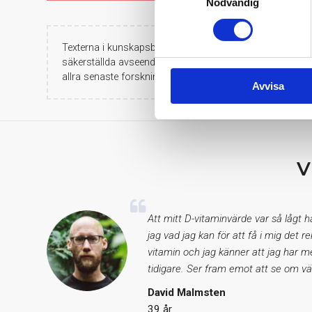
Nödvändig
Texterna i kunskapsbanken skall betraktas som populärv
säkerställda avseende råd eller rekommendationer. Medis
allra senaste forskningen.
Avvisa
V
Att mitt D-vitaminvärde var så lågt 
jag vad jag kan för att få i mig det
vitamin och jag känner att jag har m
tidigare. Ser fram emot att se om vä
David Malmsten
39 år