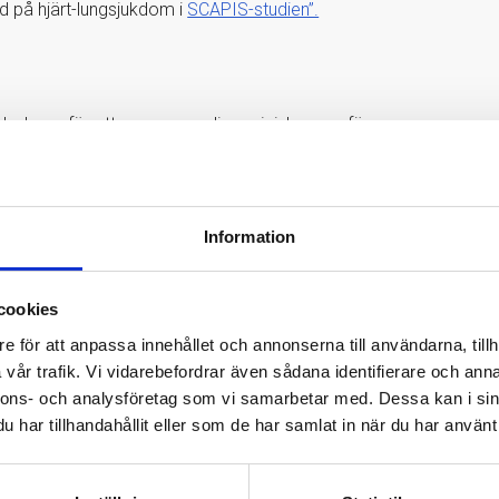
d på hjärt-lungsjukdom i
SCAPIS-studien”.
blodprov för att se om man ligger i riskzonen för
Information
 samlats in från hälsoundersökningar av 30 000
 Linköping, Malmö, Stockholm, Umeå och Uppsala.
cookies
ultatet från studien. Göran Bergström,
e för att anpassa innehållet och annonserna till användarna, tillh
tetssjukhuset:
vår trafik. Vi vidarebefordrar även sådana identifierare och anna
dom upp i åldrarna. Ja, kanske till och med
nnons- och analysföretag som vi samarbetar med. Dessa kan i sin
har tillhandahållit eller som de har samlat in när du har använt 