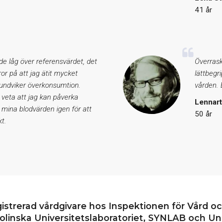
41 år
de låg över referensvärdet, det
Överrask
eror på att jag ätit mycket
lättbegr
 undviker överkonsumtion.
vården. E
 veta att jag kan påverka
Lennar
 mina blodvärden igen för att
50 år
t.
gistrerad vårdgivare hos Inspektionen för Vård o
linska Universitetslaboratoriet, SYNLAB och Uni