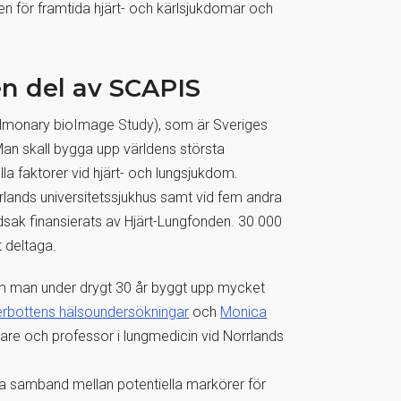
n för framtida hjärt- och kärlsjukdomar och
en del av SCAPIS
lmonary bioImage Study), som är Sveriges
 Man skall bygga upp världens största
la faktorer vid hjärt- och lungsjukdom.
lands universitetssjukhus samt vid fem andra
vudsak finansierats av Hjärt-Lungfonden. 30 000
 deltaga.
m man under drygt 30 år byggt upp mycket
rbottens hälsoundersökningar
och
Monica
are och professor i lungmedicin vid Norrlands
nya samband mellan potentiella markörer för