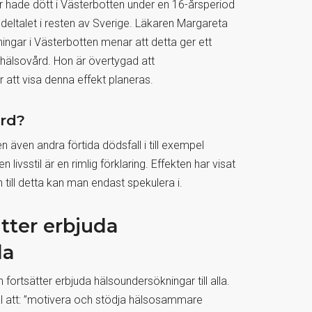
 hade dött i Västerbotten under en 16-årsperiod
talet i resten av Sverige. Läkaren Margareta
ngar i Västerbotten menar att detta ger ett
 hälsovård. Hon är övertygad att
 att visa denna effekt planeras.
ård?
 även andra förtida dödsfall i till exempel
vsstil är en rimlig förklaring. Effekten har visat
till detta kan man endast spekulera i.
tter erbjuda
la
en fortsätter erbjuda hälsoundersökningar till alla.
 att: ”motivera och stödja hälsosammare