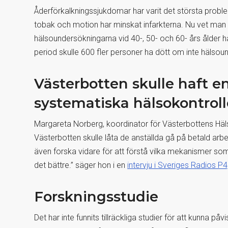
Åderförkalkningssjukdomar har varit det största probl
tobak och motion har minskat infarkterna. Nu vet man
hälsoundersökningarna vid 40-, 50- och 60- års ålder ha
period skulle 600 fler personer ha dött om inte hälso
Västerbotten skulle haft e
systematiska hälsokontrolle
Margareta Norberg, koordinator för Västerbottens Häls
Västerbotten skulle låta de anställda gå på betald arbe
även forska vidare för att förstå vilka mekanismer som
det bättre.” säger hon i en
intervju i Sveriges Radios P4
Forskningsstudie
Det har inte funnits tillräckliga studier för att kunna p