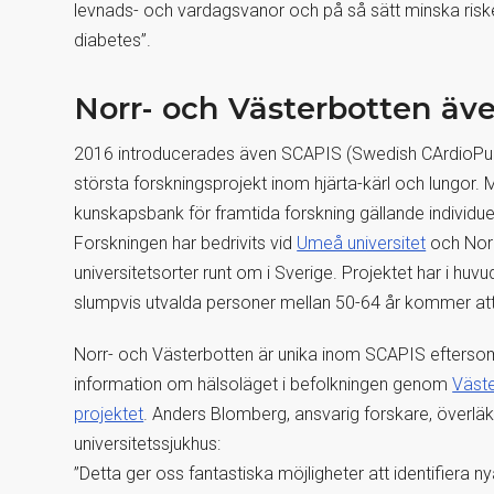
levnads- och vardagsvanor och på så sätt minska riske
diabetes”.
Norr- och Västerbotten äv
2016 introducerades även SCAPIS (Swedish CArdioPu
största forskningsprojekt inom hjärta-kärl och lungor.
kunskapsbank för framtida forskning gällande individuel
Forskningen har bedrivits vid
Umeå universitet
och Norr
universitetsorter runt om i Sverige. Projektet har i hu
slumpvis utvalda personer mellan 50-64 år kommer att
Norr- och Västerbotten är unika inom SCAPIS efterso
information om hälsoläget i befolkningen genom
Väste
projektet
. Anders Blomberg, ansvarig forskare, överläk
universitetssjukhus:
”Detta ger oss fantastiska möjligheter att identifiera 