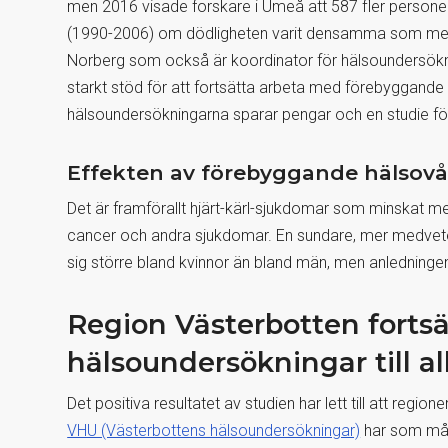
men 2016 visade forskare i Umeå att 587 fler personer
(1990-2006) om dödligheten varit densamma som medel
Norberg som också är koordinator för hälsoundersökni
starkt stöd för att fortsätta arbeta med förebyggande
hälsoundersökningarna sparar pengar och en studie för
Effekten av förebyggande hälsov
Det är framförallt hjärt-kärl-sjukdomar som minskat men
cancer och andra sjukdomar. En sundare, mer medveten li
sig större bland kvinnor än bland män, men anledningen 
Region Västerbotten fortsä
hälsoundersökningar till al
Det positiva resultatet av studien har lett till att region
VHU (Västerbottens hälsoundersökningar)
har som mål