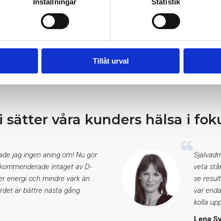
Inställningar
Statistik
etenskapliga och skall ej ses som vetenskapligt
era kan inte garantera att texterna baseras på den
Tillåt urval
i sätter våra kunders hälsa i fok
hade jag ingen aning om! Nu gör
Självadm
 rekommenderade intaget av D-
veta stå
er energi och mindre värk än
se resul
rdet är bättre nästa gång.
var enda
kolla upp
Lena S