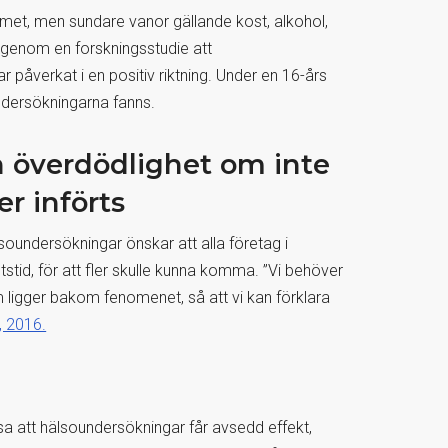
emet, men sundare vanor gällande kost, alkohol,
 genom en forskningsstudie att
r påverkat i en positiv riktning. Under en 16-års
undersökningarna fanns.
n överdödlighet om inte
r införts
oundersökningar önskar att alla företag i
tstid, för att fler skulle kunna komma. ”Vi behöver
 ligger bakom fenomenet, så att vi kan förklara
, 2016.
åvisa att hälsoundersökningar får avsedd effekt,