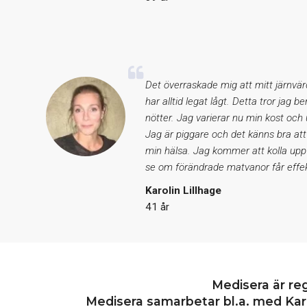
Det överraskade mig att mitt järnvär
har alltid legat lågt. Detta tror jag b
nötter. Jag varierar nu min kost och
Jag är piggare och det känns bra att
min hälsa. Jag kommer att kolla upp
se om förändrade matvanor får effek
Karolin Lillhage
41 år
Medisera är re
Medisera samarbetar bl.a. med Karo