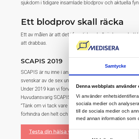
sjukdom i tidigare insamlade blodprov och aktuella fyn
Ett blodprov skall räcka
Ett av målen är att det i framtiden skall räcka med ett 
att drabbas.
SCAPIS 2019
Samtycke
SCAPIS är nu inne i analysfasen av informationen som
svenskar av de sex universitetssjukhusen i Göteborg,
Denna webbplats använder 
Under 2019 kan vi förvänta oss att få veta mer om res
Vi använder enhetsidentifierar
Huvudansvarig SCAPIS, Professor, Sahlgrenska universi
sociala medier och analysera 
”Tänk om vi tack vare
SCAPIS
kan skjuta hjärt-kärlsjuk
till de sociala medier och a
förhindra den helt och hållet. Tänk.”
med annan information som du 
Testa din hälsa via blodprov
Samtyckesval