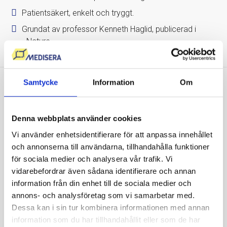
Patientsäkert, enkelt och tryggt.
Grundat av professor Kenneth Haglid, publicerad i
Nature.
Samtycke
Information
Om
Vi sätter våra kunders hälsa
i fokus
Denna webbplats använder cookies
Vi använder enhetsidentifierare för att anpassa innehållet
Att mitt D-vitaminvärde var så lågt hade jag
och annonserna till användarna, tillhandahålla funktioner
ingen aning om! Nu gör jag vad jag kan för att
för sociala medier och analysera vår trafik. Vi
få i mig det rekommenderade intaget av D-
vidarebefordrar även sådana identifierare och annan
vitamin och jag känner att jag har mer energi
information från din enhet till de sociala medier och
och mindre värk än tidigare. Ser fram emot att
annons- och analysföretag som vi samarbetar med.
se om värdet är bättre nästa gång.
Dessa kan i sin tur kombinera informationen med annan
David Malmsten
information som du har tillhandahållit eller som de har