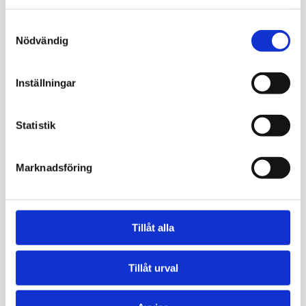
39 år
samlat in när du har använt deras tjänster.
Samtyckesval
Nödvändig
Självadministrerat, enkelt, snyggt och
trovärdigt. Allt man behöver veta står på
Inställningar
sidan, varken mer eller mindre. Det var otroligt
lätt att se resultaten, alla värden såg bra ut
och det kändes toppen. Det var endast ett
Statistik
värde som låg precis under gränsen, det skall
jag kolla upp!
Marknadsföring
Lena Svenberg
41 år
Tillåt alla
Det överraskade mig att mitt järnvärde låg
över referensvärdet, det har alltid legat lågt.
Tillåt urval
Detta tror jag beror på att jag ätit mycket
nötter. Jag varierar nu min kost och undviker