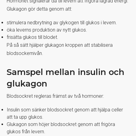
Hormonet signalerar då till levern att frigöra lagrad energi.
Glukagon gör detta genom att:
stimulera nedbrytning av glykogen till glukos i levern.
öka leverns produktion av nytt glukos.
frisätta glukos till blodet.
På så sätt hjälper glukagon kroppen att stabilisera
blodsockernivån.
Samspel mellan insulin och
glukagon
Blodsockret regleras främst av två hormoner:
Insulin som sänker blodsockret genom att hjälpa celler
att ta upp glukos.
Glukagon som höjer blodsockret genom att frigöra
glukos från levern.