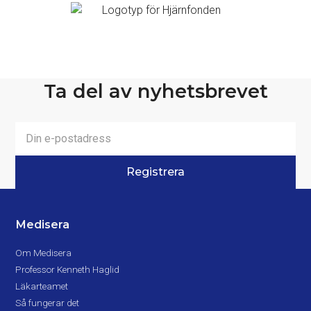
Ta del av nyhetsbrevet
Medisera
Om Medisera
Professor Kenneth Haglid
Läkarteamet
Så fungerar det