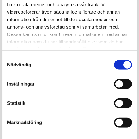
för sociala medier och analysera vår trafik. Vi
Provtagning drop-in
vidarebefordrar även sådana identifierare och annan
Tidsbokning på ett fåtal orter.
information från din enhet till de sociala medier och
annons- och analysföretag som vi samarbetar med.
Dessa kan i sin tur kombinera informationen med annan
Logga in i ”Min Journal”
information som du har tillhandahållit eller som de har
Ta del av ditt provresultat och läkarkommentar med
samlat in när du har använt deras tjänster.
Bank-ID.
Samtyckesval
Nödvändig
Beställ färdigt paket eller skräddarsy din egna
remiss utan att behöva skapa ett konto/ladda ner en
Inställningar
app.
Du kan ta blodprovet direkt efter beställning, på ett
Statistik
provtagningsställe nära dig.
Blodprovstagning med hög klinisk standard i
Marknadsföring
samarbete med bl.a. Karolinska
Universitetslaboratoriet.