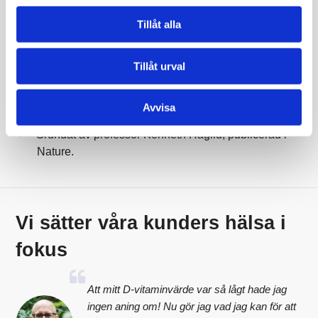
Kommentar från Mediseras läkare ingår alltid,
Tillåt alla
provsvar inom 1-5 dagar.
Mediseras läkare tar kontakt vid gravt avvikande
Tillåt urval
provsvar.
Störst utbud av blodprover i Sverige.
Avvisa
Patientsäkert, enkelt och tryggt.
Grundat av professor Kenneth Haglid, publicerad i
Nature.
Vi sätter våra kunders hälsa i
fokus
Att mitt D-vitaminvärde var så lågt hade jag
ingen aning om! Nu gör jag vad jag kan för att