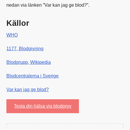
nedan via länken ”Var kan jag ge blod?”.
Källor
WHO
1177, Blodgivning
Blodgrupp, Wikipedia
Blodcentralerna i Sverige
Var kan jag ge blod?
Testa din hälsa via blodprov