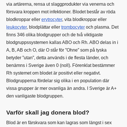
via artärerna, rensa ut slaggprodukter via venerna och
försvara kroppen mot infektioner. Blodet består av röda
blodkroppar eller
erytrocyter
, vita blodkroppar eller
leukocyter
, blodplättar eller
trombocyter
och plasma. Det
finns 346 olika blodgrupper och de två viktigaste
blodgruppssystemen kallas ABO och Rh. ABO delas in i
A, B, AB och O, där O står för ”Ohne” som på tyska
betyder ”utan”, detta används i de flesta länder, och
benämns i Sverige även 0 (noll). Förenklat bestämmer
Rh systemet om blodet är positivt eller negativt.
Blodgrupperna fördelar sig olika i en population där
vissa grupper är mer ovanliga än andra. I Sverige är A+
den vanligaste blodgruppen.
Varför skall jag donera blod?
Blod är en färskvara som kan lagras som längst i sex