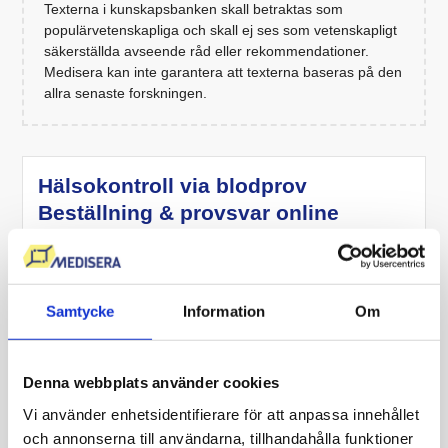
Texterna i kunskapsbanken skall betraktas som
populärvetenskapliga och skall ej ses som vetenskapligt
säkerställda avseende råd eller rekommendationer.
Medisera kan inte garantera att texterna baseras på den
allra senaste forskningen.
Hälsokontroll via blodprov
Beställning & provsvar online
Få kunskap om dina blodvärden, undersök om du är
i riskzonen för vissa sjukdomar och följ dina
blodvärden över tid.
Samtycke
Information
Om
Beställ hälsokontroll eller
Denna webbplats använder cookies
skräddarsy remissen
Vi använder enhetsidentifierare för att anpassa innehållet
Ta blodprovet direkt, på ett provtagningsställe nära
och annonserna till användarna, tillhandahålla funktioner
dig.