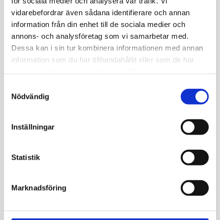
Att mitt D-vitaminvärde var så lågt hade jag
för sociala medier och analysera vår trafik. Vi
ingen aning om! Nu gör jag vad jag kan för att
vidarebefordrar även sådana identifierare och annan
få i mig det rekommenderade intaget av D-
information från din enhet till de sociala medier och
vitamin och jag känner att jag har mer energi
annons- och analysföretag som vi samarbetar med.
och mindre värk än tidigare. Ser fram emot att
Dessa kan i sin tur kombinera informationen med annan
se om värdet är bättre nästa gång.
information som du har tillhandahållit eller som de har
samlat in när du har använt deras tjänster.
David Malmsten
Samtyckesval
39 år
Nödvändig
Självadministrerat, enkelt, snyggt och
Inställningar
trovärdigt. Allt man behöver veta står på
sidan, varken mer eller mindre. Det var otroligt
Statistik
lätt att se resultaten, alla värden såg bra ut
och det kändes toppen. Det var endast ett
värde som låg precis under gränsen, det skall
Marknadsföring
jag kolla upp!
Lena Svenberg