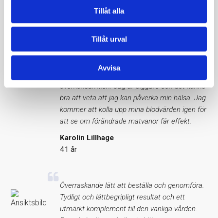
41 år
Tillåt alla
Det överraskade mig att mitt järnvärde låg
Tillåt urval
över referensvärdet, det har alltid legat lågt.
Detta tror jag beror på att jag ätit mycket
Avvisa
nötter. Jag varierar nu min kost och undviker
överkonsumtion. Jag är piggare och det känns
bra att veta att jag kan påverka min hälsa. Jag
kommer att kolla upp mina blodvärden igen för
att se om förändrade matvanor får effekt.
Karolin Lillhage
41 år
Överraskande lätt att beställa och genomföra.
Tydligt och lättbegripligt resultat och ett
utmärkt komplement till den vanliga vården.