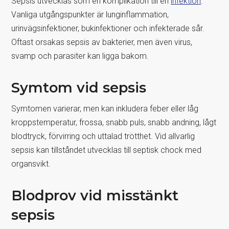
Sepsis utvecklas som en komplikation till en
infektion
.
Vanliga utgångspunkter är lunginflammation,
urinvägsinfektioner, bukinfektioner och infekterade sår.
Oftast orsakas sepsis av bakterier, men även virus,
svamp och parasiter kan ligga bakom.
Symtom vid sepsis
Symtomen varierar, men kan inkludera feber eller låg
kroppstemperatur, frossa, snabb puls, snabb andning, lågt
blodtryck, förvirring och uttalad trötthet. Vid allvarlig
sepsis kan tillståndet utvecklas till septisk chock med
organsvikt.
Blodprov vid misstänkt
sepsis