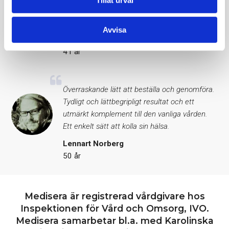
kommer att kolla upp mina blodvärden igen för
att se om förändrade matvanor får effekt.
Avvisa
Karolin Lillhage
41 år
Överraskande lätt att beställa och genomföra.
Tydligt och lättbegripligt resultat och ett
utmärkt komplement till den vanliga vården.
Ett enkelt sätt att kolla sin hälsa.
Lennart Norberg
50 år
Medisera är registrerad vårdgivare hos
Inspektionen för Vård och Omsorg, IVO.
Medisera samarbetar bl.a. med Karolinska