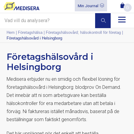
Min Journal
0
Hem
|
Företagshälsa
|
Företagshälsovård; hälsokontroll för företag
|
Företagshälsovård i Helsingborg
Företagshälsovård i
Helsingborg
Medisera erbjuder nu en smidig och flexibel lösning för
företagshälsovård i Helsingborg: blodprov On Demand.
Det innebär att ni som arbetsgivare kan beställa
hälsokontroller för era medarbetare utan att betala i
förväg. Ni faktureras istället månadsvis, baserat på de
beställningar som faktiskt genomförts.
Det här upplägget gör det enkelt att beställa