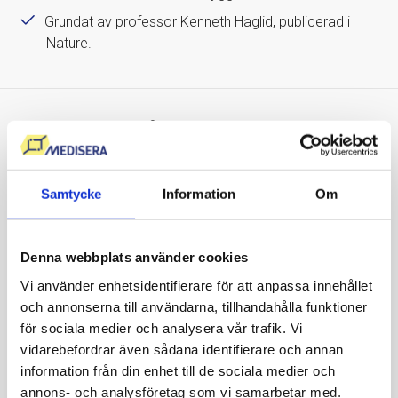
Grundat av professor Kenneth Haglid, publicerad i
Nature.
Vi sätter våra kunders hälsa
i fokus
Samtycke
Information
Om
Att mitt D-vitaminvärde var så lågt hade jag
ingen aning om! Nu gör jag vad jag kan för att
Denna webbplats använder cookies
få i mig det rekommenderade intaget av D-
vitamin och jag känner att jag har mer energi
Vi använder enhetsidentifierare för att anpassa innehållet
och mindre värk än tidigare. Ser fram emot att
och annonserna till användarna, tillhandahålla funktioner
se om värdet är bättre nästa gång.
för sociala medier och analysera vår trafik. Vi
vidarebefordrar även sådana identifierare och annan
David Malmsten
information från din enhet till de sociala medier och
39 år
annons- och analysföretag som vi samarbetar med.