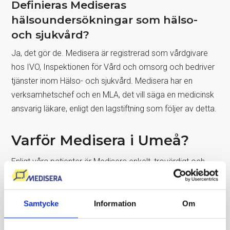
Definieras Mediseras
hälsoundersökningar som hälso-
och sjukvård?
Ja, det gör de. Medisera är registrerad som vårdgivare
hos IVO, Inspektionen för Vård och omsorg och bedriver
tjänster inom Hälso- och sjukvård. Medisera har en
verksamhetschef och en MLA, det vill säga en medicinsk
ansvarig läkare, enligt den lagstiftning som följer av detta.
Varför Medisera i Umeå?
Enligt våra patienter är Medisera enkelt, trovärdigt och
tjänsten håller hög kvalité. Det är just detta som är vår
mission, att det ska vara enkelt och patientsäkert att ta
reda på om höga eller låga blodvärden påverkar
Samtycke
Information
Om
måendet.