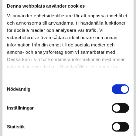
Denna webbplats använder cookies
Frågor och svar om
Vi använder enhetsidentifierare för att anpassa innehållet
hälsokontroll i Umeå
och annonserna till användarna, tillhandahålla funktioner
för sociala medier och analysera vår trafik. Vi
vidarebefordrar även sådana identifierare och annan
Vad är skillnaden mellan
information från din enhet till de sociala medier och
hälsokontroll via Medisera och
annons- och analysföretag som vi samarbetar med.
vårdcentralen?
Dessa kan i sin tur kombinera informationen med annan
information som du har tillhandahållit eller som de har
Hälsokontroll via blodanalys fungerar på samma sätt,
samlat in när du har använt deras tjänster.
exempelvis använder Medisera samma laboratorium
Samtyckesval
som den övriga svenska sjukvården. Skillnaden är att
Nödvändig
Medisera erbjuder privata hälsokontroller som är
självfinansierade medan vårdcentraler utför kontroller
Inställningar
förutsatt ett godkännande från sjukvårdspersonal. För att
få utföra en hälsokontroll via vårdcentralen krävs oftast
Statistik
en anledning, exempelvis sjukdomssymptom.