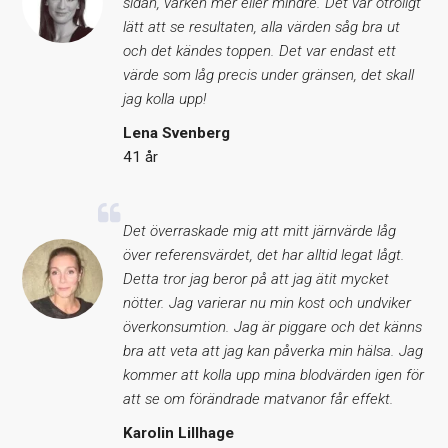
sidan, varken mer eller mindre. Det var otroligt
lätt att se resultaten, alla värden såg bra ut
och det kändes toppen. Det var endast ett
värde som låg precis under gränsen, det skall
jag kolla upp!
Lena Svenberg
41 år
Det överraskade mig att mitt järnvärde låg
över referensvärdet, det har alltid legat lågt.
Detta tror jag beror på att jag ätit mycket
nötter. Jag varierar nu min kost och undviker
överkonsumtion. Jag är piggare och det känns
bra att veta att jag kan påverka min hälsa. Jag
kommer att kolla upp mina blodvärden igen för
att se om förändrade matvanor får effekt.
Karolin Lillhage