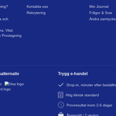
ning?
Kontakta oss
Min Journal
Rekrytering
Frågor & Svar
sa och
Ändra samtycke
a, Vital,
k Provtagning
alternativ
Trygg e-handel
Drop-in, minuter efter beställn
Hög klinisk standard
Provresultat inom 2-6 dagar
Ångerrätt i 2 veckor