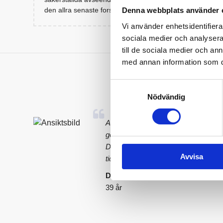
den allra senaste forskningen.
Denna webbplats använder 
Vi använder enhetsidentifierar
sociala medier och analysera 
till de sociala medier och a
med annan information som du 
Samtyckesval
Nödvändig
Att mitt D-vitaminvärde var så lågt 
gör jag vad jag kan för att få i mig
D-vitamin och jag känner att jag ha
Avvisa
tidigare. Ser fram emot att se om vä
David Malmsten
39 år