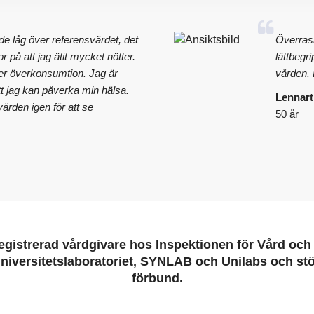
de låg över referensvärdet, det
Överrask
ror på att jag ätit mycket nötter.
lättbegr
er överkonsumtion. Jag är
vården. E
tt jag kan påverka min hälsa.
Lennart
ärden igen för att se
50 år
egistrerad vårdgivare hos Inspektionen för Vård oc
niversitetslaboratoriet, SYNLAB och Unilabs och stöt
förbund.