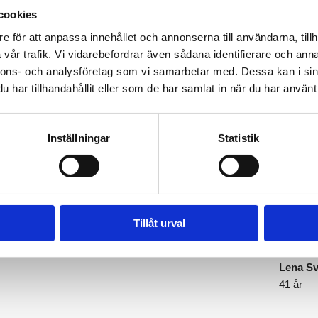
cookies
e för att anpassa innehållet och annonserna till användarna, tillh
vår trafik. Vi vidarebefordrar även sådana identifierare och anna
nnons- och analysföretag som vi samarbetar med. Dessa kan i sin
har tillhandahållit eller som de har samlat in när du har använt 
Vi sätter våra kunders hälsa i foku
Inställningar
Statistik
hade jag ingen aning om! Nu
Självadm
 det rekommenderade intaget av
veta står
r mer energi och mindre värk än
se resul
Tillåt urval
rdet är bättre nästa gång.
var enda
kolla up
Lena S
41 år