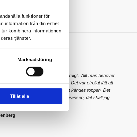
41 år
andahålla funktioner för
n information från din enhet
 tur kombinera informationen
deras tjänster.
s
Marknadsföring
inistrerat, enkelt, snyggt och trovärdigt. Allt man behöver
 på sidan, varken mer eller mindre. Det var otroligt lätt att
taten, alla värden såg bra ut och det kändes toppen. Det
Tillåt alla
st ett värde som låg precis under gränsen, det skall jag
p!
venberg