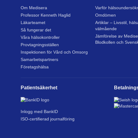
Om Medisera
Varför hälsoundersök
Professor Kenneth Haglid
Omdömen
Läkarteamet
Artiklar – Livsstil, häl
välmående
Så fungerar det
Jämförelse av Mediser
Våra hälsokontroller
Blodkollen och Svens
Provtagningsställen
Inspektionen för Vård och Omsorg
Samarbetspartners
Företagshälsa
Patientsäkerhet
Betalnings
Inlogg med BankID
ISO-certifierad journalföring