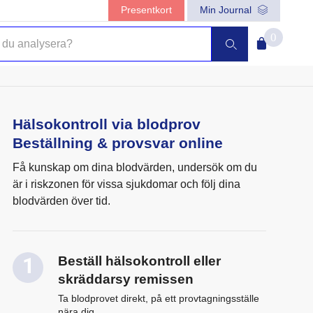
Presentkort
Min Journal
0
Hälsokontroll via blodprov
Beställning & provsvar online
Få kunskap om dina blodvärden, undersök om du
är i riskzonen för vissa sjukdomar och följ dina
blodvärden över tid.
Beställ hälsokontroll eller
skräddarsy remissen
Ta blodprovet direkt, på ett provtagningsställe
nära dig.