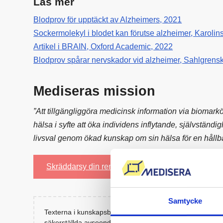
Läs mer
Blodprov för upptäckt av Alzheimers, 2021
Sockermolekyl i blodet kan förutse alzheimer, Karolins
Artikel i BRAIN, Oxford Academic, 2022
Blodprov spårar nervskador vid alzheimer, Sahlgrens
Mediseras mission
”Att tillgängliggöra medicinsk information via biomark
hälsa i syfte att öka individens inflytande, självständi
livsval genom ökad kunskap om sin hälsa för en hållb
Skräddarsy din remiss
Samtycke
Texterna i kunskapsbanken skall betraktas som populärve
säkerställda avseende råd eller rekommendationer. Medi