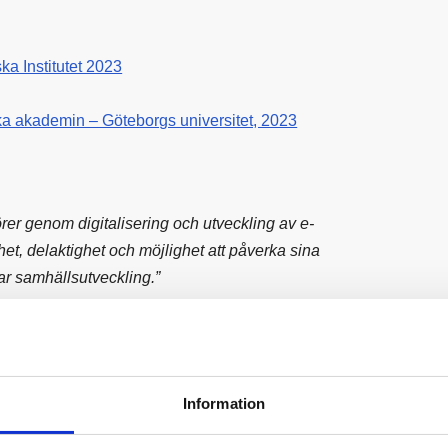
ka Institutet 2023
ka akademin – Göteborgs universitet, 2023
örer genom digitalisering och utveckling av e-
ghet, delaktighet och möjlighet att påverka sina
ar samhällsutveckling.”
Information
tenskapliga och skall ej ses som vetenskapligt
sera kan inte garantera att texterna baseras på