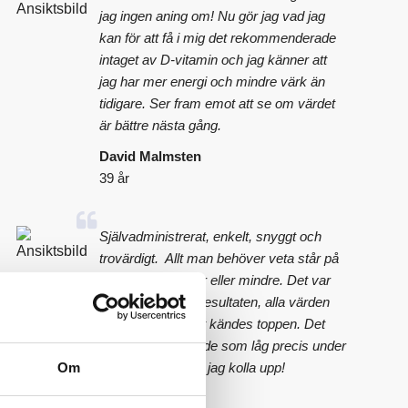
jag ingen aning om! Nu gör jag vad jag
kan för att få i mig det rekommenderade
intaget av D-vitamin och jag känner att
jag har mer energi och mindre värk än
tidigare. Ser fram emot att se om värdet
är bättre nästa gång.
David Malmsten
39 år
Självadministrerat, enkelt, snyggt och
trovärdigt. Allt man behöver veta står på
sidan, varken mer eller mindre. Det var
otroligt lätt att se resultaten, alla värden
såg bra ut och det kändes toppen. Det
var endast ett värde som låg precis under
Om
gränsen, det skall jag kolla upp!
Lena Svenberg