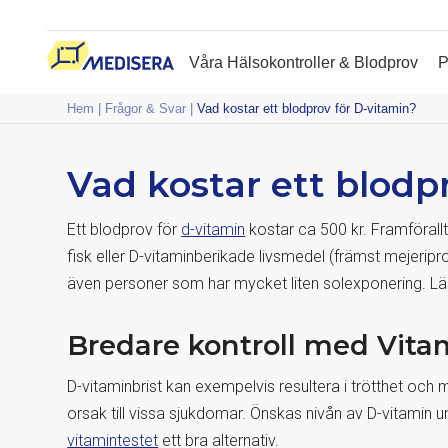
Våra Hälsokontroller & Blodprov
P
Hem
|
Frågor & Svar
|
Vad kostar ett blodprov för D-vitamin?
Vad kostar ett blodp
Ett blodprov för
d-vitamin
kostar ca 500 kr. Framförall
fisk eller D-vitaminberikade livsmedel (främst mejeripr
även personer som har mycket liten solexponering. 
Bredare kontroll med Vita
D-vitaminbrist kan exempelvis resultera i trötthet oc
orsak till vissa sjukdomar. Önskas nivån av D-vitamin un
vitamintestet
ett bra alternativ.