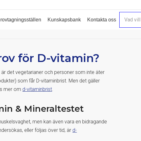
rovtagningsställen
Kunskapsbank
Kontakta oss
rov för D-vitamin?
t är det vegetarianer och personer som inte äter
odukter) som får D-vitaminbrist. Men det gäller
Läs mer om
d-vitaminbrist
.
min & Mineraltestet
h muskelsvaghet, men kan även vara en bidragande
dersökas, eller följas över tid, är
d-