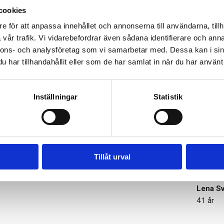
cookies
e för att anpassa innehållet och annonserna till användarna, tillh
vår trafik. Vi vidarebefordrar även sådana identifierare och anna
nnons- och analysföretag som vi samarbetar med. Dessa kan i sin
har tillhandahållit eller som de har samlat in när du har använt 
i sätter våra kunders hälsa i fok
Inställningar
Statistik
hade jag ingen aning om! Nu gör
Självadm
 rekommenderade intaget av D-
veta stå
er energi och mindre värk än
se resul
Tillåt urval
rdet är bättre nästa gång.
var enda
kolla upp
Lena S
41 år