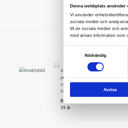
Denna webbplats använder 
Vi använder enhetsidentifierar
sociala medier och analysera 
till de sociala medier och a
med annan information som du 
V
Samtyckesval
Nödvändig
Att mitt D-vitaminvärde var så lågt 
jag vad jag kan för att få i mig det
vitamin och jag känner att jag har m
Avvisa
tidigare. Ser fram emot att se om vä
David Malmsten
39 år