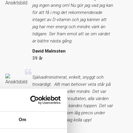
jag ingen aning om! Nu gör jag vad jag kan
för att få i mig det rekommenderade
intaget av D-vitamin och jag känner att
jag har mer energi och mindre värk än
tidigare. Ser fram emot att se om värdet
är bättre nästa gång.
David Malmsten
39 år
Självadministrerat, enkelt, snyggt och
trovärdigt. Allt man behöver veta står på
sidan, varken mer eller mindre. Det var
otroligt lätt att se resultaten, alla värden
såg bra ut och det kändes toppen. Det var
endast ett värde som låg precis under
Om
gränsen, det skall jag kolla upp!
Lena Svenberg