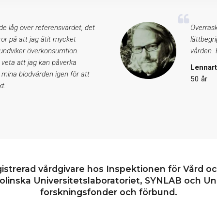
de låg över referensvärdet, det
Överrask
eror på att jag ätit mycket
lättbegr
 undviker överkonsumtion.
vården. E
 veta att jag kan påverka
Lennar
 mina blodvärden igen för att
50 år
t.
gistrerad vårdgivare hos Inspektionen för Vård o
linska Universitetslaboratoriet, SYNLAB och Uni
forskningsfonder och förbund.