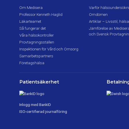
Om Medisera
Varför hälsoundersökn
Professor Kenneth Haglid
Omdömen
Läkarteamet
Artiklar – Livsstil, hä
Så fungerar det
Jämförelse av Medisera,
och Svensk Provtagni
Våra hälsokontroller
Provtagningsställen
Inspektionen för Vård och Omsorg
Samarbetspartners
Företagshälsa
Patientsäkerhet
Betalning
Inlogg med BankID
ISO-certifierad journalföring