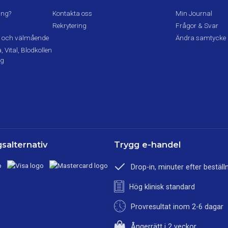
ing?
Kontakta oss
Min Journal
Rekrytering
Frågor & Svar
lsa och välmående
Ändra samtycke
 Vital, Blodkollen
ng
salternativ
Trygg e-handel
Drop-in, minuter efter beställ
Hög klinisk standard
Provresultat inom 2-6 dagar
Ångerrätt i 2 veckor