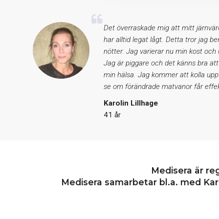
Det överraskade mig att mitt järnvär
har alltid legat lågt. Detta tror jag b
nötter. Jag varierar nu min kost och
Jag är piggare och det känns bra att
min hälsa. Jag kommer att kolla upp
se om förändrade matvanor får effek
Karolin Lillhage
41 år
Medisera är re
Medisera samarbetar bl.a. med Karo