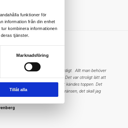
41 år
andahålla funktioner för
n information från din enhet
 tur kombinera informationen
deras tjänster.
us
Marknadsföring
inistrerat, enkelt, snyggt och trovärdigt. Allt man behöver
r på sidan, varken mer eller mindre. Det var otroligt lätt att
taten, alla värden såg bra ut och det kändes toppen. Det
Tillåt alla
st ett värde som låg precis under gränsen, det skall jag
!
venberg