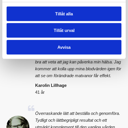
41 år
Tillåt alla
Det överraskade mig att mitt järnvärde låg
Tillåt urval
över referensvärdet, det har alltid legat lågt.
Detta tror jag beror på att jag ätit mycket
Avvisa
nötter. Jag varierar nu min kost och undviker
överkonsumtion. Jag är piggare och det känns
bra att veta att jag kan påverka min hälsa. Jag
kommer att kolla upp mina blodvärden igen för
att se om förändrade matvanor får effekt.
Karolin Lillhage
41 år
Överraskande lätt att beställa och genomföra.
Tydligt och lättbegripligt resultat och ett
utmärkt komplement till den vanliga vården.