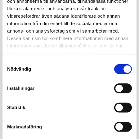
och annonserna till användarna, tillhandahålla funktioner
Att mitt D-vitaminvärde var så lågt hade jag
för sociala medier och analysera vår trafik. Vi
ingen aning om! Nu gör jag vad jag kan för att
vidarebefordrar även sådana identifierare och annan
få i mig det rekommenderade intaget av D-
information från din enhet till de sociala medier och
vitamin och jag känner att jag har mer energi
annons- och analysföretag som vi samarbetar med.
och mindre värk än tidigare. Ser fram emot att
Dessa kan i sin tur kombinera informationen med annan
se om värdet är bättre nästa gång.
information som du har tillhandahållit eller som de har
David Malmsten
samlat in när du har använt deras tjänster.
39 år
Samtyckesval
Nödvändig
Självadministrerat, enkelt, snyggt och
Inställningar
trovärdigt. Allt man behöver veta står på
sidan, varken mer eller mindre. Det var otroligt
lätt att se resultaten, alla värden såg bra ut
Statistik
och det kändes toppen. Det var endast ett
värde som låg precis under gränsen, det skall
Marknadsföring
jag kolla upp!
Lena Svenberg