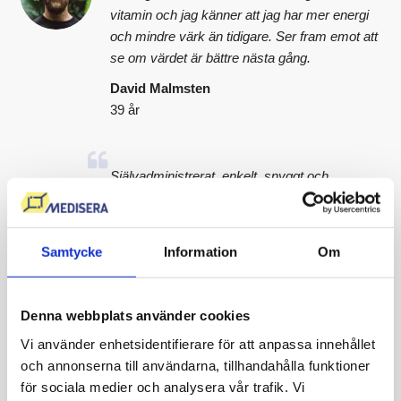
vitamin och jag känner att jag har mer energi
och mindre värk än tidigare. Ser fram emot att
se om värdet är bättre nästa gång.
David Malmsten
39 år
Självadministrerat, enkelt, snyggt och
trovärdigt. Allt man behöver veta står på
sidan, varken mer eller mindre. Det var otroligt
lätt att se resultaten, alla värden såg bra ut
Samtycke
Information
Om
och det kändes toppen. Det var endast ett
värde som låg precis under gränsen, det skall
jag kolla upp!
Denna webbplats använder cookies
Lena Svenberg
Vi använder enhetsidentifierare för att anpassa innehållet
41 år
och annonserna till användarna, tillhandahålla funktioner
för sociala medier och analysera vår trafik. Vi