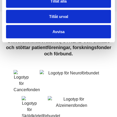
Tillåt alla
50 år
Tillåt urval
Medisera är registrerad vårdgivare hos
Inspektionen för Vård och Omsorg, IVO.
Avvisa
Medisera samarbetar bl.a. med Karolinska
Universitetslaboratoriet, SYNLAB och Unilabs
och stöttar patientföreningar, forskningsfonder
och förbund.