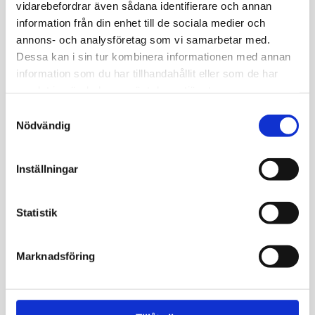
vidarebefordrar även sådana identifierare och annan
Det överraskade mig att mitt järnvärde låg
information från din enhet till de sociala medier och
över referensvärdet, det har alltid legat lågt.
annons- och analysföretag som vi samarbetar med.
Detta tror jag beror på att jag ätit mycket
Dessa kan i sin tur kombinera informationen med annan
nötter. Jag varierar nu min kost och undviker
information som du har tillhandahållit eller som de har
överkonsumtion. Jag är piggare och det känns
samlat in när du har använt deras tjänster.
bra att veta att jag kan påverka min hälsa. Jag
Samtyckesval
kommer att kolla upp mina blodvärden igen för
Nödvändig
att se om förändrade matvanor får effekt.
Karolin Lillhage
Inställningar
41 år
Statistik
Överraskande lätt att beställa och genomföra.
Tydligt och lättbegripligt resultat och ett
Marknadsföring
utmärkt komplement till den vanliga vården.
Ett enkelt sätt att kolla sin hälsa.
Lennart Norberg