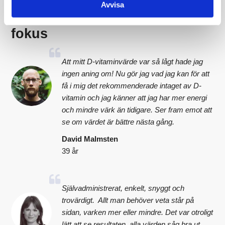
Avvisa
Vi sätter våra kunders hälsa i
fokus
Att mitt D-vitaminvärde var så lågt hade jag
ingen aning om! Nu gör jag vad jag kan för att
få i mig det rekommenderade intaget av D-
vitamin och jag känner att jag har mer energi
och mindre värk än tidigare. Ser fram emot att
se om värdet är bättre nästa gång.
David Malmsten
39 år
Självadministrerat, enkelt, snyggt och
trovärdigt. Allt man behöver veta står på
sidan, varken mer eller mindre. Det var otroligt
lätt att se resultaten, alla värden såg bra ut