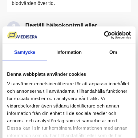
blodvärden över tid.
Beställ hälsokontroll eller
skräddarsy remissen
Ta blodprovet direkt, på ett provtagningsställe nära
dig.
Samtycke
Information
Om
Provtagning drop-in
Tidsbokning på ett fåtal orter.
Denna webbplats använder cookies
Vi använder enhetsidentifierare för att anpassa innehållet
Logga in i ”Min Journal”
och annonserna till användarna, tillhandahålla funktioner
Ta del av ditt provresultat och läkarkommentar med
för sociala medier och analysera vår trafik. Vi
Bank-ID.
vidarebefordrar även sådana identifierare och annan
information från din enhet till de sociala medier och
annons- och analysföretag som vi samarbetar med.
Beställ färdigt paket eller skräddarsy din egna
Dessa kan i sin tur kombinera informationen med annan
remiss utan att behöva skapa ett konto/ladda ner en
information som du har tillhandahållit eller som de har