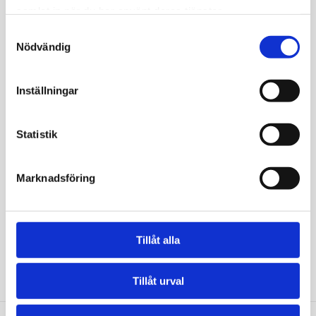
app.
samlat in när du har använt deras tjänster.
Du kan ta blodprovet direkt efter beställning, på ett
Samtyckesval
provtagningsställe nära dig.
Nödvändig
Blodprovstagning med hög klinisk standard i
samarbete med bl.a. Karolinska
Inställningar
Universitetslaboratoriet.
Kommentar från Mediseras läkare ingår alltid,
Statistik
provsvar inom 1-5 dagar.
Mediseras läkare tar kontakt vid gravt avvikande
Marknadsföring
provsvar.
Störst utbud av blodprover i Sverige.
Patientsäkert, enkelt och tryggt.
Tillåt alla
Grundat av professor Kenneth Haglid, publicerad i
Nature.
Tillåt urval