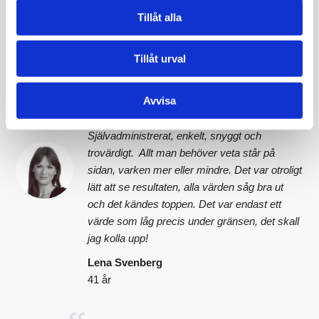
vitamin och jag känner att jag har mer energi
Tillåt alla
och mindre värk än tidigare. Ser fram emot att
se om värdet är bättre nästa gång.
Tillåt urval
David Malmsten
39 år
Avvisa
Självadministrerat, enkelt, snyggt och
trovärdigt. Allt man behöver veta står på
sidan, varken mer eller mindre. Det var otroligt
lätt att se resultaten, alla värden såg bra ut
och det kändes toppen. Det var endast ett
värde som låg precis under gränsen, det skall
jag kolla upp!
Lena Svenberg
41 år