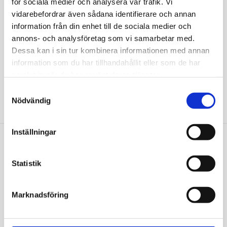
för sociala medier och analysera vår trafik. Vi
provsvar inom 1-5 dagar.
vidarebefordrar även sådana identifierare och annan
Mediseras läkare tar kontakt vid gravt avvikande
information från din enhet till de sociala medier och
provsvar.
annons- och analysföretag som vi samarbetar med.
Dessa kan i sin tur kombinera informationen med annan
Störst utbud av blodprover i Sverige.
information som du har tillhandahållit eller som de har
Patientsäkert, enkelt och tryggt.
samlat in när du har använt deras tjänster.
Grundat av professor Kenneth Haglid, publicerad i
Samtyckesval
Nature.
Nödvändig
Inställningar
Vi sätter våra kunders hälsa i
Statistik
fokus
Marknadsföring
Att mitt D-vitaminvärde var så lågt hade jag
ingen aning om! Nu gör jag vad jag kan för att
få i mig det rekommenderade intaget av D-