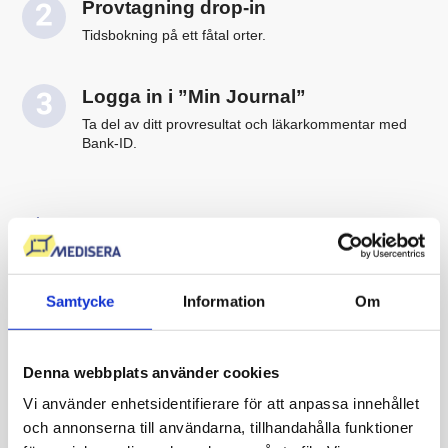
Provtagning drop-in
Tidsbokning på ett fåtal orter.
Logga in i ”Min Journal”
Ta del av ditt provresultat och läkarkommentar med
Bank-ID.
Beställ färdigt paket eller skräddarsy din egna
remiss utan att behöva skapa ett konto/ladda ner en
app.
Samtycke
Information
Om
Du kan ta blodprovet direkt efter beställning, på ett
provtagningsställe nära dig.
Blodprovstagning med hög klinisk standard i
Denna webbplats använder cookies
samarbete med bl.a. Karolinska
Vi använder enhetsidentifierare för att anpassa innehållet
Universitetslaboratoriet.
och annonserna till användarna, tillhandahålla funktioner
Kommentar från Mediseras läkare ingår alltid,