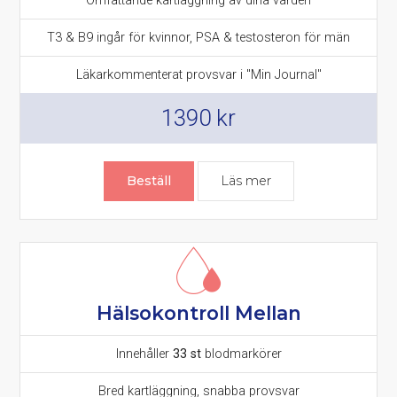
Omfattande kartläggning av dina värden
T3 & B9 ingår för kvinnor, PSA & testosteron för män
Läkarkommenterat provsvar i "Min Journal"
1390
kr
Beställ
Läs mer
Hälsokontroll Mellan
Innehåller
33 st
blodmarkörer
Bred kartläggning, snabba provsvar