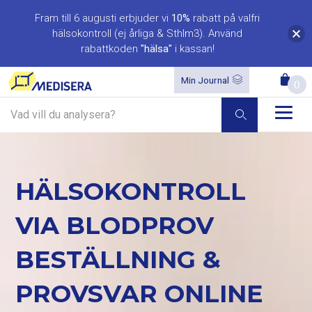
Fram till 6 augusti erbjuder vi
10%
rabatt på valfri
hälsokontroll (ej årliga & Sthlm3). Använd
rabattkoden
"hälsa"
i kassan!
Min Journal
0
HÄLSOKONTROLL
VIA BLODPROV
BESTÄLLNING &
PROVSVAR ONLINE